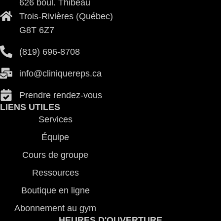
626 boul. Thibeau
Trois-Rivières (Québec)
G8T 6Z7
(819) 696-8708
@ofni
ac.spereuqinilc
Prendre rendez-vous
LIENS UTILES
Services
Équipe
Cours de groupe
Ressources
Boutique en ligne
Abonnement au gym
HEURES D'OUVERTURE